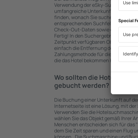
Verwendung der eSky-Suchmaschine 
umfangreiche Unterkunftsbasis garan
finden, wonach Sie suchen. Geben Sie
entsprechenden Suchfelder ein, wähl
Check-Out-Daten sowie die Anzahl d
Fertig! In den Suchergebnissen wer
Zeitpunkt verfügbaren Objekte angez
einfach die Entfernung des Hotels v
Zahlungsmethode für die Unterkunft 
die das Hotel bekommen hat, überprü
Wo sollten die Hotels in in
gebucht werden?
Die Buchung einer Unterkunft auf de
Internetseite ist eine Lösung, mit der
Verwenden Sie die Hotelsuchmaschine
wählen Sie das Objekt gemäß Ihrer A
Menschen entscheiden sich für das "F
dem Sie Zeit sparen und einen Flug u
können.. Die Suchmaschine und Buc