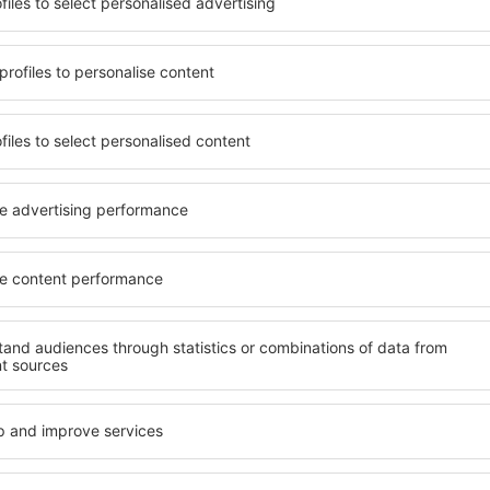
 findet, die seinen
wichtigsten Bedingungen, di
gen ein Hotel mit hohem
muss. Die besten Hotels in 
der wählen Hotels aus, die
Hotelgästen einen hervorra
e Unterkünfte garantieren?
Annehmlichkeiten. Hochwer
nterkunft für jede
Standard bieten eine ausge
 günstige Lage und den
wichtigsten Sehenswürdigke
ngsmethoden für die
können die kostenlosen Par
iner kostenlosen
Apartment auswählen, das i
Raben Steinfeld befinden
Hotel mit hohem Standard u
sten Sehenswürdigkeiten als
abwechslungsreiches Menü,
einen längeren Aufenthalt
Attraktionen für Kinder. Di
 zu anderen Orten. Wählen
Steinfeld sind eine hervorr
en Sie sich noch heute auf
sowie Personen, die geschäf
ihre Mitarbeiter organisier
in Raben Steinfeld
Welche Annehmlichke
in Raben Steinfeld 
 Steinfeld zu finden, ist die
Hotels in in Raben Steinfeld