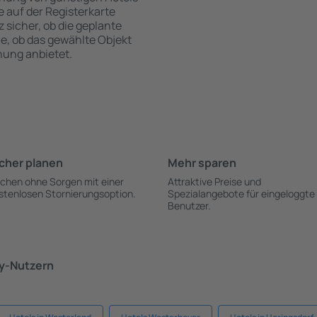
te auf der Registerkarte
z sicher, ob die geplante
ie, ob das gewählte Objekt
hung anbietet.
cher planen
Mehr sparen
chen ohne Sorgen mit einer
Attraktive Preise und
stenlosen Stornierungsoption.
Spezialangebote für eingeloggte
Benutzer.
ky-Nutzern