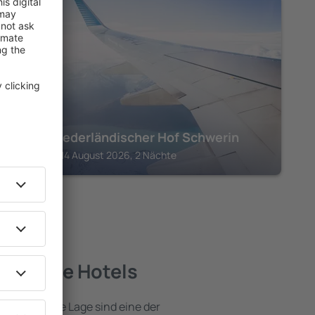
SCHWERIN
Hotel Niederländischer Hof Schwerin
Schwerin, 14 August 2026, 2 Nächte
 – beste Hotels
e attraktive Lage sind eine der