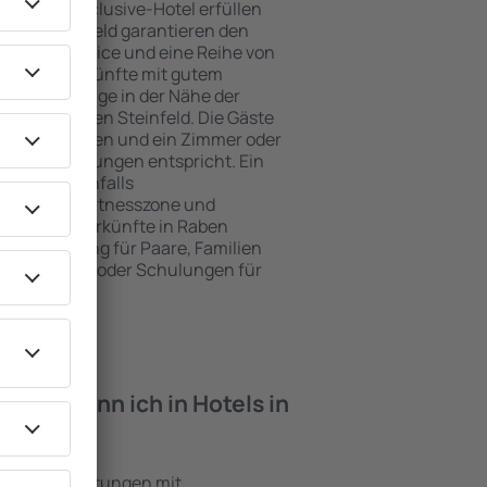
e ein All-Inclusive-Hotel erfüllen
Raben Steinfeld garantieren den
genden Service und eine Reihe von
tige Unterkünfte mit gutem
zeichnete Lage in der Nähe der
iten in Raben Steinfeld. Die Gäste
kplätze nutzen und ein Zimmer oder
hren Erwartungen entspricht. Ein
mfasst ebenfalls
 SPA oder Fitnesszone und
e besten Unterkünfte in Raben
agende Lösung für Paare, Familien
tlich reisen oder Schulungen für
en möchten.
iten kann ich in Hotels in
finden?
 sind Einrichtungen mit