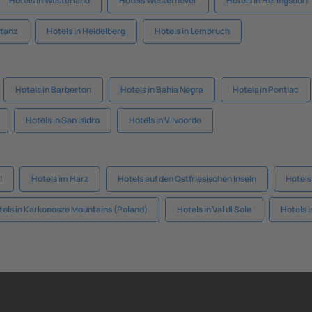
Hotels in Westerland
Hotels Westerhever
Hotels in Heringsdorf
stanz
Hotels in Heidelberg
Hotels in Lembruch
Hotels in Barberton
Hotels in Bahia Negra
Hotels in Pontiac
Hotels in San Isidro
Hotels in Vilvoorde
l
Hotels im Harz
Hotels auf den Ostfriesischen Inseln
Hotels
tels in Karkonosze Mountains (Poland)
Hotels in Val di Sole
Hotels 