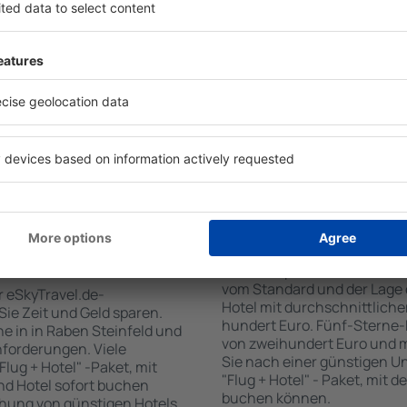
für Unterkünfte. Eine
verschiedenen Standards so
tiert, dass Sie gerade das
Gäste angepasst sind . Zu d
 den Reiseort in die
WLAN-Zugang, SPA-Zone, Ba
en Sie die Check-In- und
Konferenzzentrum, Essberei
er Gäste und Zimmer aus.
Parkplätze sowie Informati
den die zum angegebenen
Sehenswürdigkeiten in der 
eigt. Sie können ganz
bieten auch einen Transpo
om Zentrum, die
empfehlen, Ausflüge auf de
oder die Anzahl der Sterne,
Sehenswürdigkeiten in in R
fen.
 Raben Steinfeld
Wie viel kostet ein 
Der Preis pro Unterkunft in 
vom Standard und der Lage d
r eSkyTravel.de-
Hotel mit durchschnittliche
 Sie Zeit und Geld sparen.
hundert Euro. Fünf-Sterne-
 in in Raben Steinfeld und
von zweihundert Euro und 
nforderungen. Viele
Sie nach einer günstigen U
lug + Hotel" -Paket, mit
"Flug + Hotel" - Paket, mit d
nd Hotel sofort buchen
buchen können.
hung von günstigen Hotels