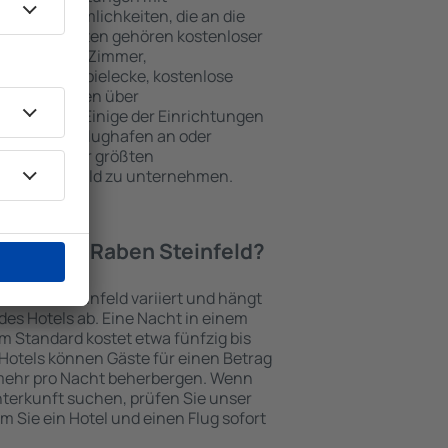
wie Annehmlichkeiten, die an die
en beliebtesten gehören kostenloser
r / Safe im Zimmer,
ch, Kinderspielecke, kostenlose
onsbroschüren über
Umgebung. Einige der Einrichtungen
rt vom/zum Flughafen an oder
n Spuren der größten
aben Steinfeld zu unternehmen.
Hotel in in Raben Steinfeld?
in Raben Steinfeld variiert und hängt
es Hotels ab. Eine Nacht in einem
m Standard kostet etwa fünfzig bis
Hotels können Gäste für einen Betrag
mehr pro Nacht beherbergen. Wenn
nterkunft suchen, prüfen Sie unser
em Sie ein Hotel und einen Flug sofort