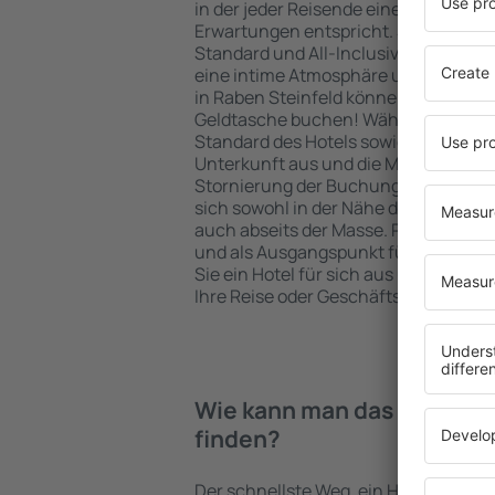
in der jeder Reisende eine Unterkunft
Erwartungen entspricht. Sie bevorzu
Standard und All-Inclusive-Angebot o
eine intime Atmosphäre und günstig
in Raben Steinfeld können Sie eine U
Geldtasche buchen! Wählen Sie eine
Standard des Hotels sowie die Zahlu
Unterkunft aus und die Möglichkeit e
Stornierung der Buchung. Hotels in 
sich sowohl in der Nähe der beliebte
auch abseits der Masse. Perfekt für 
und als Ausgangspunkt für Ausflüge
Sie ein Hotel für sich aus und bereit
Ihre Reise oder Geschäftsreise vor!
Wie kann man das Hotel in 
finden?
Der schnellste Weg, ein Hotel in Raben