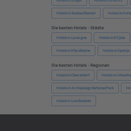
Hotels in Zingst
Hotels in Grömitz
Hotels in Seebad Bansin
Hotels in Kon
Die besten Hotels - Städte
Hotels in Lavergne
Hotels in El Ejido
Hotels in Kfardibiane
Hotels in Opatija
Die besten Hotels - Regionen
Hotels in Oberstdorf
Hotels im Moselta
Hotels in Archipelago National Park
Ho
Hotels in Low Beskids