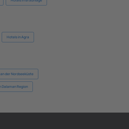
Hotels in Braunlage
Hotels in Agra
 an der Nordseeküste
in Dalaman Region