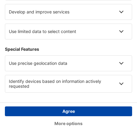
der Nutzer des Reservierungssystems tätigt den Kauf,
indem der die Zahlungskarte benutzt oder auf der
Grundlage eines anderen Zahlungsinstruments, das
von eSky genannt und mit dem Nutzer vereinbart
wurde – auf eine im Reservierungssystem
vorgesehene Art und Weise oder zu den mit dem
Callcenter vereinbarten Regeln.
bei der Wahl der Zahlungskarte als Zahlungsform ist
der Nutzer verpflichtet, im Personalfragebogen des
Reservierungssystems Felder auszufüllen, die die
Daten der von ihm verwendeten Zahlungskarte
definieren
nach Meldung der Reservierung wird die Zahlungskarte
automatisch durch das Reservierungssystem im
System order by phone autorisiert und mit dem für die
erworbenen Dienstleistungen zustehenden Betrag
belastet.