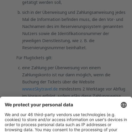
getätigt werden soll,
sich in der Überweisung und Zahlungsanweisung jedes
Mal die Information befinden muss, die den Vor- und
Nachnamen des im Reservierungssystem genannten
Nutzers sowie die Identifikationsnummer der
jeweiligen Dienstleistung, wie z. B. die
Reservierungsnummer beinhaltet.
Für Flugtickets gilt:
eine Zahlung per Überweisung von einem
Zahlungskonto ist nur dann möglich, wenn die
Buchung der Tickets über die Website
www.eSkytravel.de
mindestens 2 Werktage vor Abflug
im Voraus erfolgt, sofern eSky diese Zahlungsweise
zur Verfügung stellt. Bei der Auswahl der Überweisung
von dem Konto als Zahlungsmittel ist der Benutzer
verpflichtet, eine Überweisung des für eSky fälligen
Betrags für das gebuchte Flugticket sofort nach der
Buchung vorzunehmen. Im Falle eines verspäteten