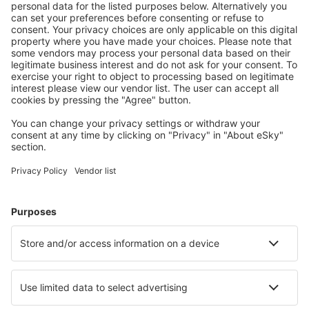
Geldeingangs auf dem eSky-Bankkonto können die
Buchungsbedingungen durch die Fluggesellschaft
geändert werden.
die Flugtickets, die per Überweisung von Geldmitteln
vom Bankkonto oder per Online-Banküberweisung
bezahlt werden, werden durch eSky an dem Tag
ausgestellt, an dem der vom Nutzer für das Flugticket
zustehende Betrag auf dem angegebenen Bankkonto
gebucht wird – falls die Buchung vor 20:00 Uhr
stattfindet. Eine Ausnahme stellen arbeitsfreie Tage
dar, die auf der Webseite des Reservierungssystems
definiert sind – dann erfolgt die Realisierung am
nächsten Werktag, gemäß den bei den Beförderern
geltenden Bedingungen, statt.
Zahlungen für Flugtickets der Low-Cost-
Fluggesellschaften werden während des Online-
Einkaufs mit Hilfe einer Zahlungskarte oder eines