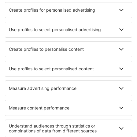
ähnlichen Zahlungsinstruments oder per Überweisung
von Geldmitteln vom Bankkonto des Nutzers getätigt,
falls eine solche Dienstleistung im
Reservierungsformular oder mittels Callcenter bestellt
wurde.
Für Hoteldienstleistungen gilt:
Zahlung für die Hoteldienstleistung direkt an den
Lieferanten, die vor der Ankunft des Nutzers im Objekt
getätigt wird, wo für die korrekte Realisierung der
Zahlung allein der Nutzer verantwortlich ist.
Zahlung für die Hoteldienstleistung über den
Leistungsanbieter vor der Ankunft des Nutzers im
Objekt, wo die im Punkt 1 oben genannten
Zahlungsformen akzeptiert werden.
Zahlung mit Hilfe einer Zahlungskarte oder eines
ähnlichen Zahlungsinstruments ist eine sichere
Transaktion und wird folgendermaßen realisiert: