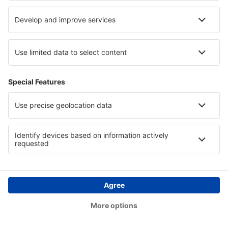
Leistungsanbieter vor der Ankunft des Nutzers im
Objekt, wo die im Punkt 1 oben genannten
Zahlungsformen akzeptiert werden.
Zahlung mit Hilfe einer Zahlungskarte oder eines
ähnlichen Zahlungsinstruments ist eine sichere
Transaktion und wird folgendermaßen realisiert:
der Nutzer des Reservierungssystems tätigt den Kauf,
indem der die Zahlungskarte benutzt oder auf der
Grundlage eines anderen Zahlungsinstruments, das
von eSky genannt und mit dem Nutzer vereinbart
wurde – auf eine im Reservierungssystem
vorgesehene Art und Weise oder zu den mit dem
Callcenter vereinbarten Regeln.
bei der Wahl der Zahlungskarte als Zahlungsform ist
der Nutzer verpflichtet, im Personalfragebogen des
Reservierungssystems Felder auszufüllen, die die
Daten der von ihm verwendeten Zahlungskarte
definieren