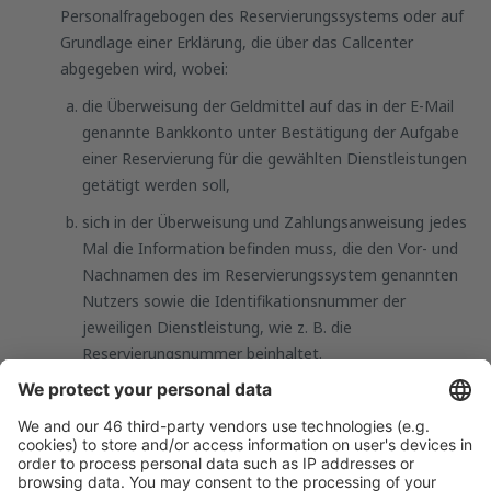
Personalfragebogen des Reservierungssystems oder auf
Grundlage einer Erklärung, die über das Callcenter
abgegeben wird, wobei:
die Überweisung der Geldmittel auf das in der E-Mail
genannte Bankkonto unter Bestätigung der Aufgabe
einer Reservierung für die gewählten Dienstleistungen
getätigt werden soll,
sich in der Überweisung und Zahlungsanweisung jedes
Mal die Information befinden muss, die den Vor- und
Nachnamen des im Reservierungssystem genannten
Nutzers sowie die Identifikationsnummer der
jeweiligen Dienstleistung, wie z. B. die
Reservierungsnummer beinhaltet.
Für Flugtickets gilt:
eine Zahlung per Überweisung von einem
Zahlungskonto ist nur dann möglich, wenn die
Buchung der Tickets über die Website