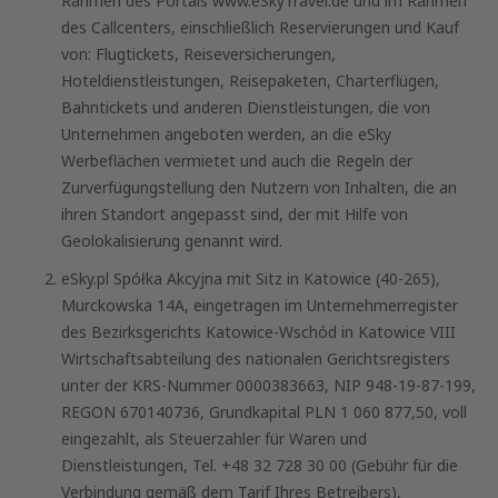
Rahmen des Portals www.eSkyTravel.de und im Rahmen
des Callcenters, einschließlich Reservierungen und Kauf
von: Flugtickets, Reiseversicherungen,
Hoteldienstleistungen, Reisepaketen, Charterflügen,
Bahntickets und anderen Dienstleistungen, die von
Unternehmen angeboten werden, an die eSky
Werbeflächen vermietet und auch die Regeln der
Zurverfügungstellung den Nutzern von Inhalten, die an
ihren Standort angepasst sind, der mit Hilfe von
Geolokalisierung genannt wird.
eSky.pl Spółka Akcyjna mit Sitz in Katowice (40-265),
Murckowska 14A, eingetragen im Unternehmerregister
des Bezirksgerichts Katowice-Wschód in Katowice VIII
Wirtschaftsabteilung des nationalen Gerichtsregisters
unter der KRS-Nummer 0000383663, NIP 948-19-87-199,
REGON 670140736, Grundkapital PLN 1 060 877,50, voll
eingezahlt, als Steuerzahler für Waren und
Dienstleistungen, Tel. +48 32 728 30 00 (Gebühr für die
Verbindung gemäß dem Tarif Ihres Betreibers),