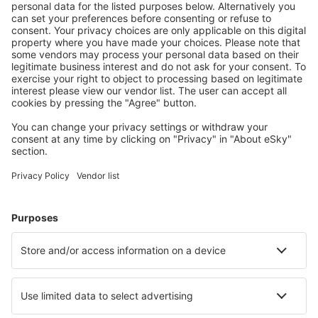
www.eSkytravel.de
mindestens 2 Werktage vor Abflug
im Voraus erfolgt, sofern eSky diese Zahlungsweise
zur Verfügung stellt. Bei der Auswahl der Überweisung
von dem Konto als Zahlungsmittel ist der Benutzer
verpflichtet, eine Überweisung des für eSky fälligen
Betrags für das gebuchte Flugticket sofort nach der
Buchung vorzunehmen. Im Falle eines verspäteten
Geldeingangs auf dem eSky-Bankkonto können die
Buchungsbedingungen durch die Fluggesellschaft
geändert werden.
die Flugtickets, die per Überweisung von Geldmitteln
vom Bankkonto oder per Online-Banküberweisung
bezahlt werden, werden durch eSky an dem Tag
ausgestellt, an dem der vom Nutzer für das Flugticket
zustehende Betrag auf dem angegebenen Bankkonto
gebucht wird – falls die Buchung vor 20:00 Uhr
stattfindet. Eine Ausnahme stellen arbeitsfreie Tage
dar, die auf der Webseite des Reservierungssystems