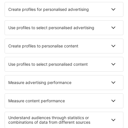
definiert sind – dann erfolgt die Realisierung am
nächsten Werktag, gemäß den bei den Beförderern
geltenden Bedingungen, statt.
Zahlungen für Flugtickets der Low-Cost-
Fluggesellschaften werden während des Online-
Einkaufs mit Hilfe einer Zahlungskarte oder eines
ähnlichen Zahlungsinstruments oder per Überweisung
von Geldmitteln vom Bankkonto des Nutzers getätigt,
falls eine solche Dienstleistung im
Reservierungsformular oder mittels Callcenter bestellt
wurde.
Für Hoteldienstleistungen gilt:
Zahlung für die Hoteldienstleistung direkt an den
Lieferanten, die vor der Ankunft des Nutzers im Objekt
getätigt wird, wo für die korrekte Realisierung der
Zahlung allein der Nutzer verantwortlich ist.
Zahlung für die Hoteldienstleistung über den