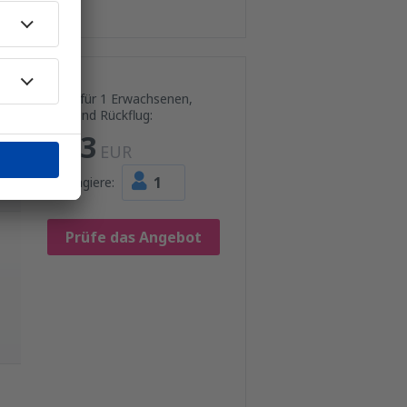
Preis für 1 Erwachsenen,
Hin- und Rückflug:
193
EUR
1
Passagiere:
Prüfe das Angebot