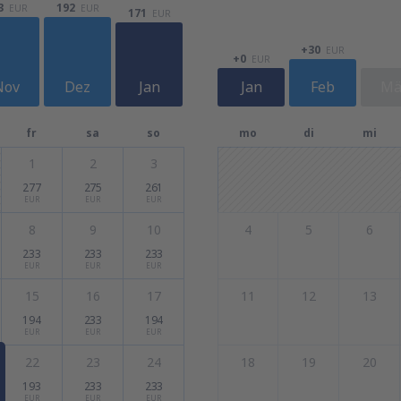
3
192
EUR
EUR
171
EUR
+30
EUR
+0
EUR
Nov
Dez
Jan
Jan
Feb
Mä
fr
sa
so
mo
di
mi
1
2
3
277
275
261
EUR
EUR
EUR
8
9
10
4
5
6
233
233
233
EUR
EUR
EUR
15
16
17
11
12
13
194
233
194
EUR
EUR
EUR
22
23
24
18
19
20
193
233
233
EUR
EUR
EUR