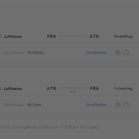
FRA
ATH
Direktflug
Reisedauer:
2h 50min
Einzelheiten
ATH
FRA
1 Umstieg
MUC
Reisedauer:
6h 5min
Einzelheiten
 (ohne Servicegebühr in Höhe von
47
EUR
pro Passagier)