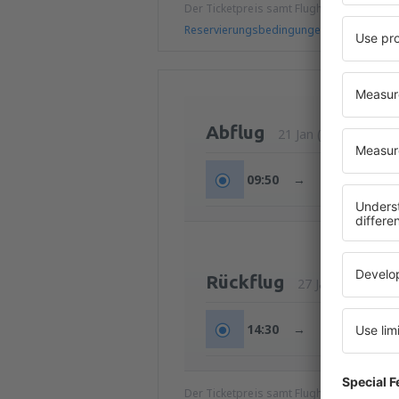
Der Ticketpreis samt Flughafengebühren
Reservierungsbedingungen
Abflug
21 Jan (Do.)
09:50
→
13:40
Rückflug
27 Jan (Mi.)
14:30
→
16:30
Der Ticketpreis samt Flughafengebühren