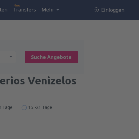
Neu
ten
Transfers
Mehr
Einloggen
Suche Angebote
erios Venizelos
14 Tage
15 -21 Tage