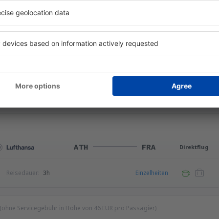
FRA
ATH
Direktflug
Reisedauer:
2h 50min
Einzelheiten
ATH
FRA
Direktflug
Reisedauer:
3h
Einzelheiten
 (ohne Servicegebühr in Höhe von
46
EUR
pro Passagier)