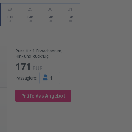
28
29
30
31
+30
+48
+48
+48
EUR
EUR
EUR
EUR
Preis für 1 Erwachsenen,
Hin- und Rückflug:
171
EUR
1
Passagiere:
Prüfe das Angebot