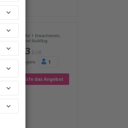
Preis für 1 Erwachsenen,
Hin- und Rückflug:
193
EUR
1
Passagiere:
Prüfe das Angebot