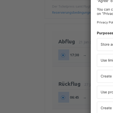
Der Ticketpreis samt Flughafengebühren
Reservierungsbedingungen
Abflug
21 Jan (Do.)
17:30
→
21:20
Rückflug
27 Jan (Mi.)
06:45
→
08:45