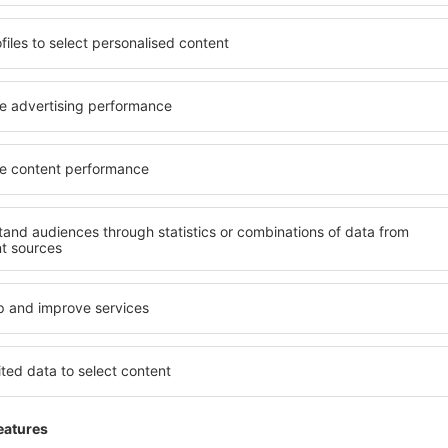
 (ohne Servicegebühr in Höhe von
44
EUR
pro Passagier)
FRA
ATH
Direktflug
Reisedauer:
2h 50min
Einzelheiten
ATH
FRA
Direktflug
Reisedauer:
3h
Einzelheiten
 (ohne Servicegebühr in Höhe von
46
EUR
pro Passagier)