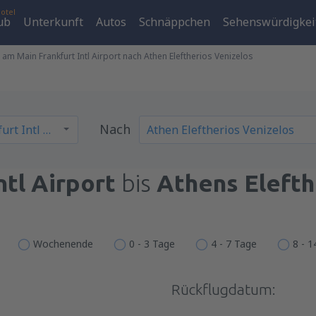
otel
ub
Unterkunft
Autos
Schnäppchen
Sehenswürdigkei
 am Main Frankfurt Intl Airport nach Athen Eleftherios Venizelos
Nach
ntl Airport
bis
Athens Elefth
Wochenende
0 - 3 Tage
4 - 7 Tage
8 - 
Rückflugdatum: