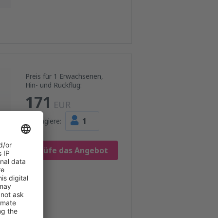
Preis für 1 Erwachsenen,
Hin- und Rückflug:
171
EUR
1
Passagiere:
Prüfe das Angebot