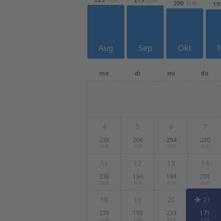
219
EUR
200
EUR
19
Aug
Sep
Okt
mo
di
mi
do
4
5
6
7
233
266
284
230
EUR
EUR
EUR
EUR
11
12
13
14
233
194
194
201
EUR
EUR
EUR
EUR
18
19
20
21
233
193
233
171
EUR
EUR
EUR
EUR