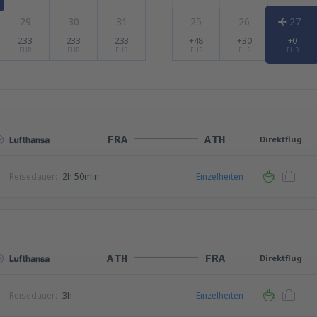
29
30
31
25
26
27
233
233
233
+48
+30
+0
EUR
EUR
EUR
EUR
EUR
EUR
FRA
ATH
Direktflug
Reisedauer:
2h 50min
Einzelheiten
ATH
FRA
Direktflug
Reisedauer:
3h
Einzelheiten