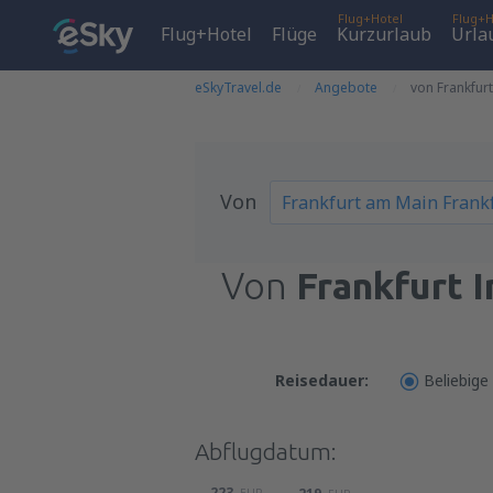
Flug+Hotel
Flug+H
Flug+Hotel
Flüge
Kurzurlaub
Urla
eSkyTravel.de
Angebote
von Frankfurt
Von
Von
Frankfurt I
Reisedauer:
Beliebige
Abflugdatum:
223
EUR