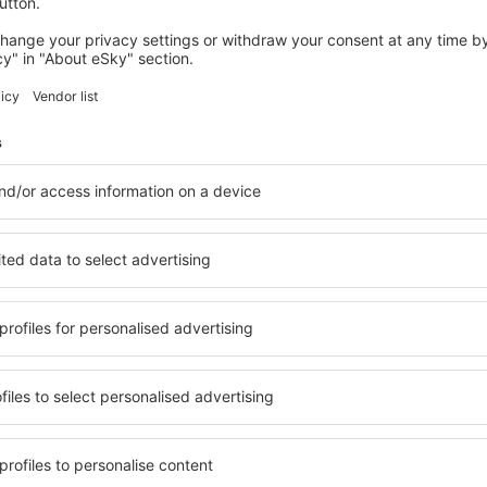
 (ohne Servicegebühr in Höhe von
43
EUR
pro Passagier)
FRA
ATH
Direktflug
Reisedauer:
2h 50min
Einzelheiten
ATH
FRA
Direktflug
Reisedauer:
3h
Einzelheiten