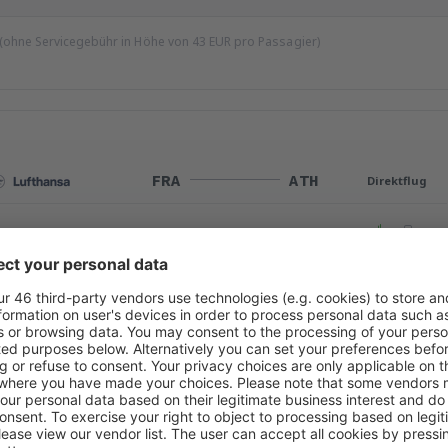
 (ohne Servicegebühr in Höhe von
43
EUR
pro Passagier)
FRA
ATH
Direktflug
Reisedauer:
2h 50min
Einzelheiten
ATH
FRA
Direktflug
Reisedauer:
3h
Einzelheiten