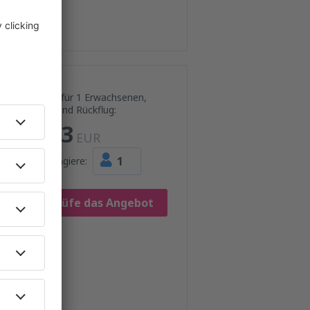
Preis für 1 Erwachsenen,
Hin- und Rückflug:
183
EUR
1
Passagiere:
Prüfe das Angebot