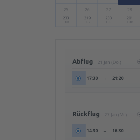
25
26
27
28
233
219
233
201
EUR
EUR
EUR
EUR
Abflug
21 Jan (Do.)
17:30
→
21:20
Rückflug
27 Jan (Mi.)
14:30
→
16:30