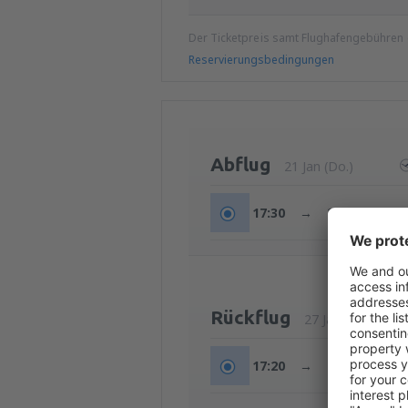
Der Ticketpreis samt Flughafengebühren
Reservierungsbedingungen
Abflug
21 Jan (Do.)
17:30
→
21:20
Rückflug
27 Jan (Mi.)
17:20
→
19:20