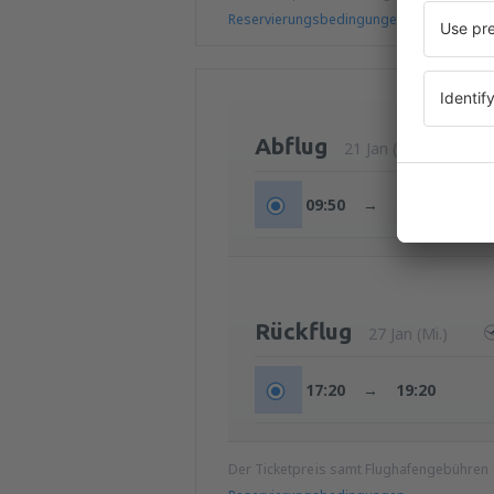
Reservierungsbedingungen
Abflug
21 Jan (Do.)
09:50
→
13:40
Rückflug
27 Jan (Mi.)
17:20
→
19:20
Der Ticketpreis samt Flughafengebühren