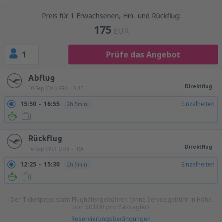
Preis für 1 Erwachsenen, Hin- und Rückflug:
175
EUR
1
Prüfe das Angebot
Abflug
Direktflug
10 Sep (Do.)
FRA - DUB
15:50
16:55
Einzelheiten
2h 5min
Rückflug
Direktflug
16 Sep (Mi.)
DUB - FRA
12:25
15:30
Einzelheiten
2h 5min
Der Ticketpreis samt Flughafengebühren (ohne Servicegebühr in Höhe
von
50
EUR
pro Passagier)
Reservierungsbedingungen