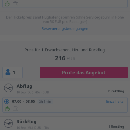
Der Ticketpreis samt Flughafengebühren (ohne Servicegebühr in Höhe
von
50
EUR
pro Passagier)
Reservierungsbedingungen
Preis für 1 Erwachsenen, Hin- und Rückflug:
216
EUR
1
Prüfe das Angebot
Abflug
Direktflug
10 Sep (Do.)
FRA - DUB
07:00
08:05
Einzelheiten
2h 5min
Rückflug
1 Umstieg
16 Sep (Mi.)
DUB - FRA