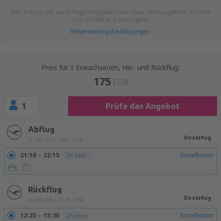
Der Ticketpreis samt Flughafengebühren (ohne Servicegebühr in Höhe
von
50
EUR
pro Passagier)
Reservierungsbedingungen
Preis für 1 Erwachsenen, Hin- und Rückflug:
175
EUR
1
Prüfe das Angebot
Abflug
Direktflug
10 Sep (Do.)
FRA - DUB
21:10
22:15
Einzelheiten
2h 5min
Rückflug
Direktflug
16 Sep (Mi.)
DUB - FRA
12:25
15:30
Einzelheiten
2h 5min