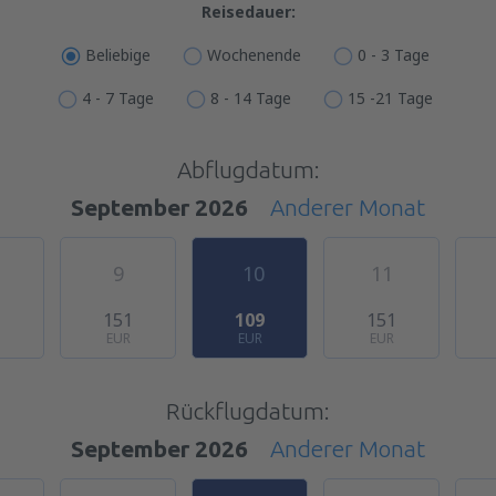
Reisedauer:
Beliebige
Wochenende
0 - 3 Tage
4 - 7 Tage
8 - 14 Tage
15 -21 Tage
Abflugdatum:
September 2026
Anderer Monat
9
10
11
1
151
109
151
EUR
EUR
EUR
Rückflugdatum:
September 2026
Anderer Monat