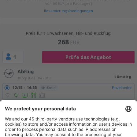
von
63
EUR
pro Passagier)
Reservierungsbedingungen
Preis für 1 Erwachsenen, Hin- und Rückflug:
268
EUR
1
Prüfe das Angebot
Abflug
1 Umstieg
10 Sep (Do.)
FRA - DUB
12:15
16:55
Einzelheiten
5h 40min
Rückflug
Direktflug
16 Sep (Mi.)
DUB - FRA
17:35
20:40
Einzelheiten
2h 5min