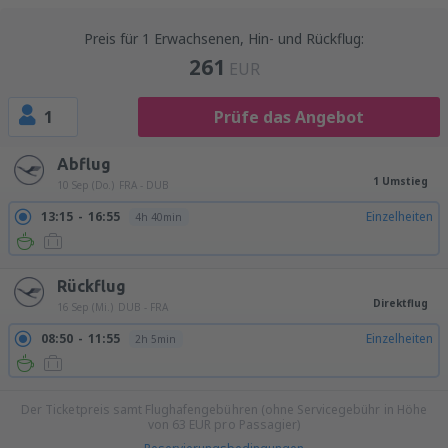
Preis für 1 Erwachsenen, Hin- und Rückflug:
261
EUR
1
Prüfe das Angebot
Abflug
1 Umstieg
10 Sep (Do.)
FRA - DUB
13:15
16:55
Einzelheiten
4h 40min
Rückflug
Direktflug
16 Sep (Mi.)
DUB - FRA
08:50
11:55
Einzelheiten
2h 5min
Der Ticketpreis samt Flughafengebühren (ohne Servicegebühr in Höhe
von
63
EUR
pro Passagier)