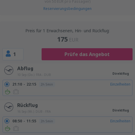
von
50
EUR
pro Passagier)
Reservierungsbedingungen
Preis für 1 Erwachsenen, Hin- und Rückflug:
175
EUR
1
Prüfe das Angebot
Abflug
Direktflug
10 Sep (Do.)
FRA - DUB
21:10
22:15
Einzelheiten
2h 5min
Rückflug
Direktflug
16 Sep (Mi.)
DUB - FRA
08:50
11:55
Einzelheiten
2h 5min