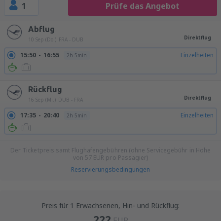
1
Prüfe das Angebot
Abflug
Direktflug
10 Sep (Do.)
FRA - DUB
15:50
16:55
Einzelheiten
2h 5min
Rückflug
Direktflug
16 Sep (Mi.)
DUB - FRA
17:35
20:40
Einzelheiten
2h 5min
Der Ticketpreis samt Flughafengebühren (ohne Servicegebühr in Höhe
von
57
EUR
pro Passagier)
Reservierungsbedingungen
Preis für 1 Erwachsenen, Hin- und Rückflug:
222
EUR