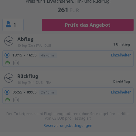
Preis für 1 Erwachsenen, Hin- und Rückflug:
261
EUR
1
Prüfe das Angebot
Abflug
1 Umstieg
10 Sep (Do.)
FRA - DUB
13:15
16:55
Einzelheiten
4h 40min
Rückflug
Direktflug
16 Sep (Mi.)
DUB - FRA
05:55
09:05
Einzelheiten
2h 10min
Der Ticketpreis samt Flughafengebühren (ohne Servicegebühr in Höhe
von
63
EUR
pro Passagier)
Reservierungsbedingungen