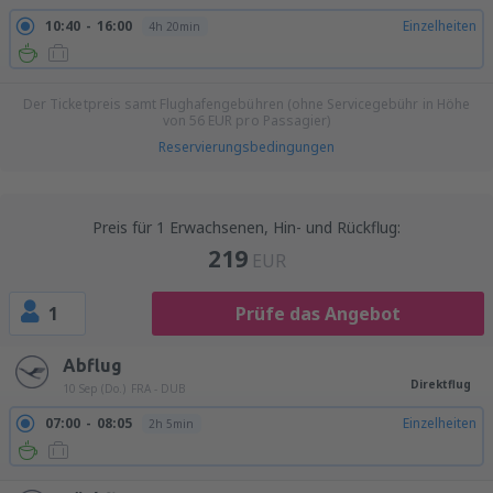
10:40
16:00
Einzelheiten
4h 20min
Der Ticketpreis samt Flughafengebühren (ohne Servicegebühr in Höhe
von
56
EUR
pro Passagier)
Reservierungsbedingungen
Preis für 1 Erwachsenen, Hin- und Rückflug:
219
EUR
1
Prüfe das Angebot
Abflug
Direktflug
10 Sep (Do.)
FRA - DUB
07:00
08:05
Einzelheiten
2h 5min