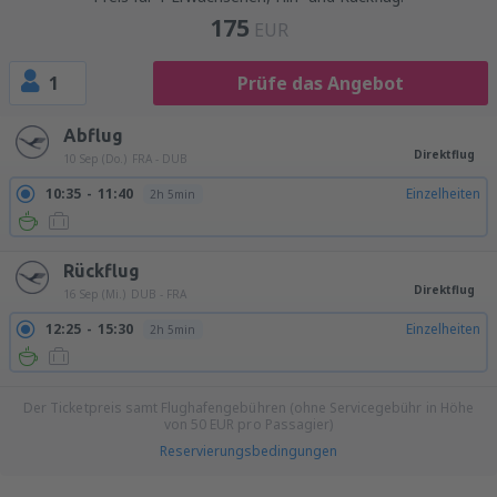
175
EUR
1
Prüfe das Angebot
Abflug
Direktflug
10 Sep (Do.)
FRA - DUB
10:35
11:40
Einzelheiten
2h 5min
Rückflug
Direktflug
16 Sep (Mi.)
DUB - FRA
12:25
15:30
Einzelheiten
2h 5min
Der Ticketpreis samt Flughafengebühren (ohne Servicegebühr in Höhe
von
50
EUR
pro Passagier)
Reservierungsbedingungen