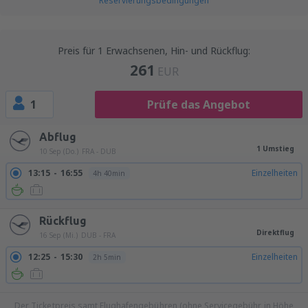
Reservierungsbedingungen
Preis für 1 Erwachsenen, Hin- und Rückflug:
261
EUR
1
Prüfe das Angebot
Abflug
1 Umstieg
10 Sep (Do.)
FRA - DUB
13:15
16:55
Einzelheiten
4h 40min
Rückflug
Direktflug
16 Sep (Mi.)
DUB - FRA
12:25
15:30
Einzelheiten
2h 5min
Der Ticketpreis samt Flughafengebühren (ohne Servicegebühr in Höhe