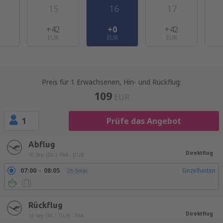
15
16
17
3
+42
+0
+42
EUR
EUR
EUR
Preis für 1 Erwachsenen, Hin- und Rückflug:
109
EUR
1
Prüfe das Angebot
Abflug
Direktflug
10 Sep (Do.)
FRA - DUB
07:00
08:05
Einzelheiten
2h 5min
Rückflug
Direktflug
16 Sep (Mi.)
DUB - FRA