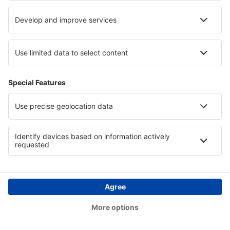
10:40
16:00
Einzelheiten
4h 20min
Der Ticketpreis samt Flughafengebühren (ohne Servicegebühr in Höhe
von
63
EUR
pro Passagier)
Reservierungsbedingungen
Preis für 1 Erwachsenen, Hin- und Rückflug:
282
EUR
1
Prüfe das Angebot
Abflug
Direktflug
10 Sep (Do.)
FRA - DUB
21:10
22:15
Einzelheiten
2h 5min