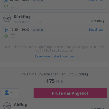
2h 5min
Rückflug
Direktflug
16 Sep (Mi.)
DUB - FRA
17:35
20:40
Einzelheiten
2h 5min
Der Ticketpreis samt Flughafengebühren (ohne Servicegebühr in Höhe
von
47
EUR
pro Passagier)
Reservierungsbedingungen
Preis für 1 Erwachsenen, Hin- und Rückflug:
175
EUR
1
Prüfe das Angebot
Abflug
Direktflug