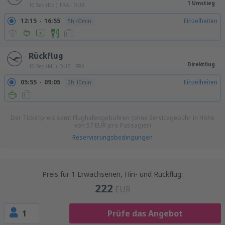
1 Umstieg
10 Sep (Do.)
FRA - DUB
12:15
16:55
Einzelheiten
5h 40min
Rückflug
Direktflug
16 Sep (Mi.)
DUB - FRA
05:55
09:05
Einzelheiten
2h 10min
Der Ticketpreis samt Flughafengebühren (ohne Servicegebühr in Höhe
von
57
EUR
pro Passagier)
Reservierungsbedingungen
Preis für 1 Erwachsenen, Hin- und Rückflug:
222
EUR
1
Prüfe das Angebot