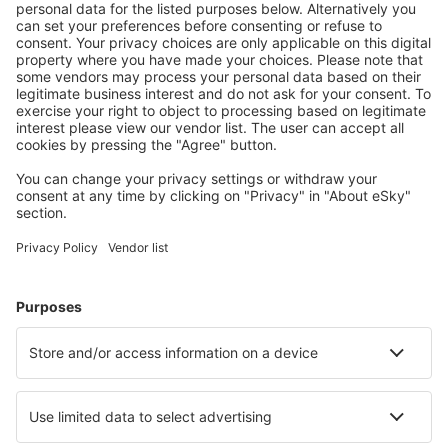
Der Ticketpreis samt Flughafengebühren (ohne Servicegebühr in Höhe
von
63
EUR
pro Passagier)
Reservierungsbedingungen
Preis für 1 Erwachsenen, Hin- und Rückflug:
282
EUR
1
Prüfe das Angebot
Abflug
Direktflug
10 Sep (Do.)
FRA - DUB
10:35
11:40
Einzelheiten
2h 5min
Rückflug
1 Umstieg
16 Sep (Mi.)
DUB - FRA
10:40
16:00
Einzelheiten
4h 20min