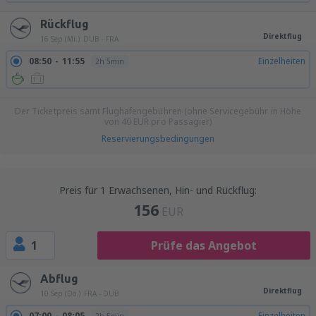
Rückflug
Direktflug
16 Sep (Mi.)
DUB - FRA
08:50
11:55
Einzelheiten
2h 5min
Der Ticketpreis samt Flughafengebühren (ohne Servicegebühr in Höhe
von
40
EUR
pro Passagier)
Reservierungsbedingungen
Preis für 1 Erwachsenen, Hin- und Rückflug:
156
EUR
1
Prüfe das Angebot
Abflug
Direktflug
10 Sep (Do.)
FRA - DUB
07:00
08:05
Einzelheiten