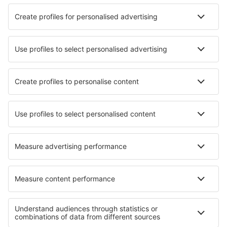
Der Ticketpreis samt Flughafengebühren (ohne Servicegebühr in Höhe
von
63
EUR
pro Passagier)
Reservierungsbedingungen
Preis für 1 Erwachsenen, Hin- und Rückflug:
282
EUR
1
Prüfe das Angebot
Abflug
Direktflug
10 Sep (Do.)
FRA - DUB
15:50
16:55
Einzelheiten
2h 5min
Rückflug
1 Umstieg
16 Sep (Mi.)
DUB - FRA