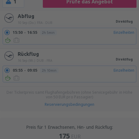
1
Prüfe das Angebot
Abflug
Direktflug
10 Sep (Do.)
FRA - DUB
15:50
16:55
Einzelheiten
2h 5min
Rückflug
Direktflug
16 Sep (Mi.)
DUB - FRA
05:55
09:05
Einzelheiten
2h 10min
Der Ticketpreis samt Flughafengebühren (ohne Servicegebühr in Höhe
von
50
EUR
pro Passagier)
Reservierungsbedingungen
Preis für 1 Erwachsenen, Hin- und Rückflug:
175
EUR