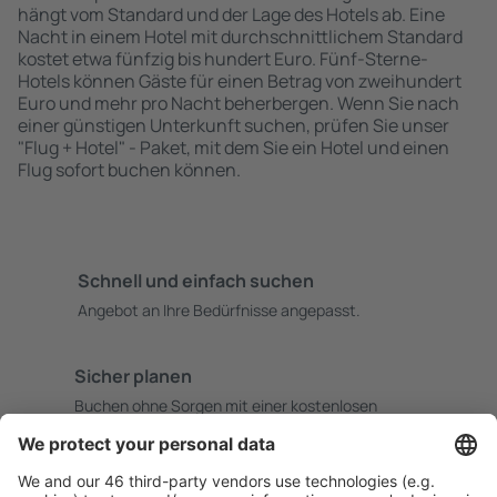
hängt vom Standard und der Lage des Hotels ab. Eine
Nacht in einem Hotel mit durchschnittlichem Standard
kostet etwa fünfzig bis hundert Euro. Fünf-Sterne-
Hotels können Gäste für einen Betrag von zweihundert
Euro und mehr pro Nacht beherbergen. Wenn Sie nach
einer günstigen Unterkunft suchen, prüfen Sie unser
"Flug + Hotel" - Paket, mit dem Sie ein Hotel und einen
Flug sofort buchen können.
Schnell und einfach suchen
Angebot an Ihre Bedürfnisse angepasst.
Sicher planen
Buchen ohne Sorgen mit einer kostenlosen
Stornierungsoption.
Mehr sparen