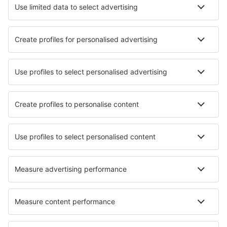
Hotels in Stralsund
Die besten Hotels - Städte
Hotels in Lieserbrucke
Hotels in Unnaryd
Hotels in Dell Rapids
Hotels in Morfasso
Hotels in Campi Bisenzio
Hotels in Lyons
Hotels in Bresso
Hotels in Charlotte Harbor
Hotels Covehead
Hotels in Skoki
Die besten Hotels - Regionen
Hotels auf der Brandenburgischen Seenplatte
Hotels in Saxony-Anhalt
Hotels in Oberstdorf
Hotels im Moseltal
Hotels auf den Ostfriesischen Inseln