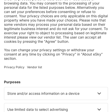
Mehr sparen
Attraktive Preise und Spezialangebote für eingeloggte
Benutzer.
Unterkünfte, die Sie mögen
Wählen Sie aus über 1,3 Millionen Unterkünften: Hotels,
Hütten, Apartments und andere.
Meist gesuchte Hotels von eSky-Nutzern
Hotels in Deutschland - Beliebte Städte
Hotels Westerhever
Hotels in Heringsdorf
Hotels in Zingst
Hotels in Westerland
Hotels in Grömitz
Hotels in Stein
Hotels in Bastorf
Hotels in Wenningstedt-Braderup
Hotels in Saarbrücken