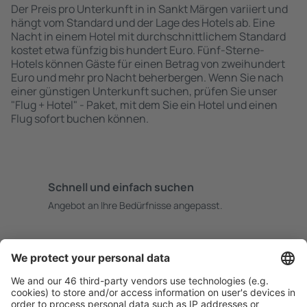
Der Preis pro Unterkunft in in Sankt Märgen variiert und
hängt vom Standard und der Lage des Hotels ab. Eine
Nacht in einem Hotel mit durchschnittlichem Standard
kostet etwa fünfzig bis hundert Euro. Fünf-Sterne-
Hotels können Gäste für einen Betrag von zweihundert
Euro und mehr pro Nacht beherbergen. Wenn Sie nach
einer günstigen Unterkunft suchen, prüfen Sie unser
"Flug + Hotel" - Paket, mit dem Sie ein Hotel und einen
Flug sofort buchen können.
Schnell und einfach suchen
Angebot an Ihre Bedürfnisse angepasst.
Sicher planen
Buchen ohne Sorgen mit einer kostenlosen
Stornierungsoption.