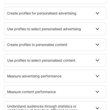
Hotels in Ribnitz-Damgarten
Die besten Hotels - Städte
Hotels in Mezzolombardo
Hotels in Mount Vernon
Hotels in Adelaide River
Hotels in Carlow
Hotels in Taibique
Hotels in Pattukkottai
Hotels in Lake Hamilton
Hotels in Surgeres
Hotels in Lewisville
Hotels in Sainte Catharines
Die besten Hotels - Regionen
Hotels an der Ostseeküste
Hotels auf der Brandenburgischen Seenplatte
Hotels auf Sylt