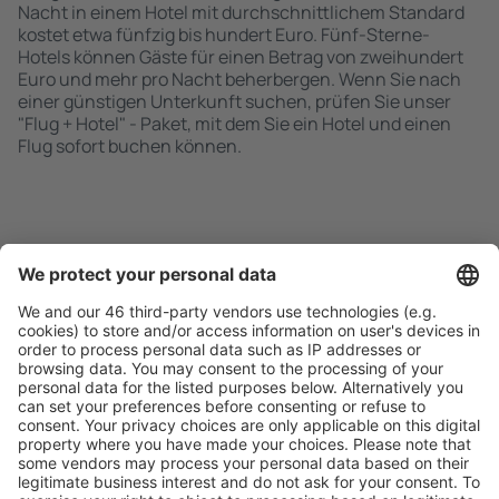
Nacht in einem Hotel mit durchschnittlichem Standard
kostet etwa fünfzig bis hundert Euro. Fünf-Sterne-
Hotels können Gäste für einen Betrag von zweihundert
Euro und mehr pro Nacht beherbergen. Wenn Sie nach
einer günstigen Unterkunft suchen, prüfen Sie unser
"Flug + Hotel" - Paket, mit dem Sie ein Hotel und einen
Flug sofort buchen können.
Schnell und einfach suchen
Angebot an Ihre Bedürfnisse angepasst.
Sicher planen
Buchen ohne Sorgen mit einer kostenlosen
Stornierungsoption.
Mehr sparen
Attraktive Preise und Spezialangebote für eingeloggte