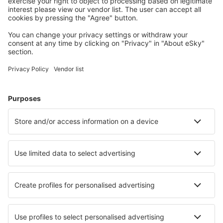
Benutzer.
Unterkünfte, die Sie mögen
Wählen Sie aus über 1,3 Millionen Unterkünften: Hotels,
Hütten, Apartments und andere.
Meist gesuchte Hotels von eSky-Nutzern
Hotels in den Niederlanden - Beliebte Städte
Hotels in Hague
Hotels in Callantsoog
Hotels in Egmond aan Zee
Hotels in Kamperland
Hotels in Amsterdam
Hotels in Julianadorp
Hotels in IJmuiden
Hotels in Hoogersmilde
Hotels in Biddinghuizen
Hotels in Haarle