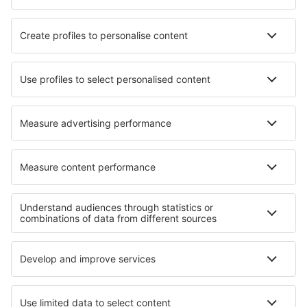
Die besten Hotels - Städte
Hotels in Vigano San Martino
Hotels in Forcall
Hotels in Valros
Hotels in Assesse
Hotels Ban Dinh Deng
Hotels in Laurens
Hotels in Klingenthal
Hotels in Srednja Vas v Bohinju
Hotels in Aizarnazabal
Hotels in Cerro Maggiore
Die besten Hotels - Regionen
Hotels in den Niederlanden
Hotels in Portugal
Hotels an der Englischen Riviera
Hotels in Atlantico
Hotels in Mesa Verde National Park
Hotels in Dachstein