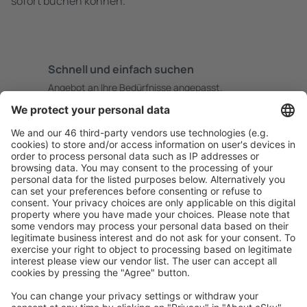
sofort buchen können.
Schnell und einfach suchen
Angebot an Ihre Bedürfnisse angepasst.
Sicher planen
Buchen ohne Sorgen mit einer kostenlosen
Stornierungsoption.
Mehr sparen
Attraktive Preise und Spezialangebote für eingeloggte
Benutzer.
Unterkünfte, die Sie mögen
Wählen Sie aus über 1,3 Millionen Unterkünften: Hotels,
Hütten, Apartments und andere.