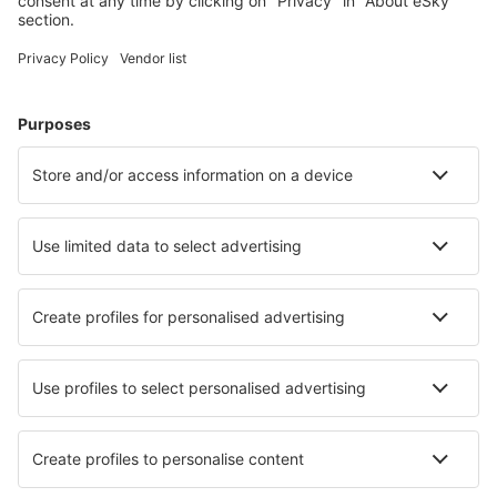
Meist gesuchte Hotels von eSky-Nutzern
Hotels in USA - Beliebte Städte
Hotels in Sevierville
Hotels in Davenport
Hotels in Myrtle Beach
Hotels in Panama City Beach
Hotels in Kissimmee
Hotels in Englewood
Hotels in Clermont
Hotels in Oceanside
Hotels in Port Aransas
Hotels in Beach Haven
Die besten Hotels - Städte
Hotels in Kovalam
Hotels in Nogarole Rocca
Hotels in Erkner
Hotels in Bouin
Hotels in Arenzano