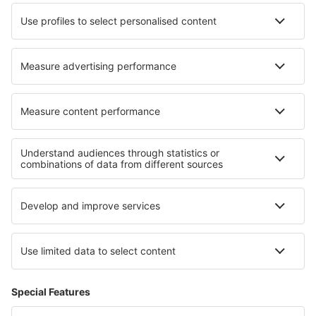
Hotels in Fujinomiya
Hotels in Trpanj
Hotels in Zanzibar
Hotels Sabang
Hotels in Landsham
Die besten Hotels - Regionen
Hotels in Florida
Hotels in Georgia
Hotels im Sequoia-Nationalpark
Hotels auf Oahu
Hotels auf Hawaii
Hotels in Zywiec Beskids
Hotels auf Westküste Sri Lanka
Hotels in Faro
Hotels in Puerto Varas
Hotels in Dolomites