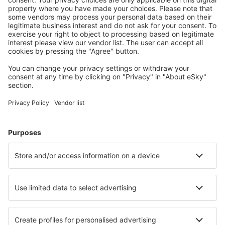
Attraktive Preise und Spezialangebote für eingeloggte
Benutzer.
Unterkünfte, die Sie mögen
Wählen Sie aus über 1,3 Millionen Unterkünften: Hotels,
Hütten, Apartments und andere.
Meist gesuchte Hotels von eSky-Nutzern
Hotels in Italien - Beliebte Städte
Hotels in Mailand
Hotels in Neapel
Hotels in Rom
Hotels in Florenz
Hotels in Palermo
Hotels in Ferrara
Hotels in Bibione
Hotels in Positano
Hotels in Venedig
Hotels in Ceglie Messapica