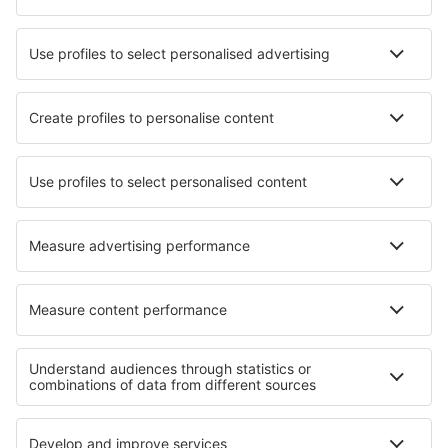
Die besten Hotels - Städte
Hotels in Kollnburg
Hotels in Mitterbach
Hotels in Broad Hinton
Hotels in Montfaucon
Hotels in Tubbergen
Hotels in Shaker Heights
Hotels in Naves (Nord)
Hotels in Linthe
Hotels in Dals Langed
Hotels in Bouilland
Die besten Hotels - Regionen
Hotels in Livigno
Hotels in Italian Alps
Hotels beim Lago Maggiore
Hotels in Apulien
Hotels an der Amalfiküste
Hotels in Dobrich
Hotels in Cahuita National Park
Hotels auf Teneriffa