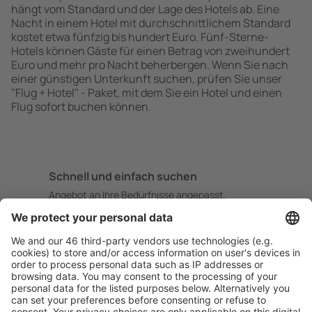
hängt vom Standard und der Lage des Hotels ab. Eine
Nacht in einem Hotel mit durchschnittlichem Standard
kostet etwa fünfzig bis hundert Euro. Fünf-Sterne-
Hotels können Gäste für einen Betrag von zweihundert
Euro und mehr pro Nacht beherbergen. Wenn Sie nach
einer günstigen Unterkunft suchen, prüfen Sie unser
"Flug + Hotel" - Paket, mit dem Sie ein Hotel und einen
Flug sofort buchen können.
Schnell und einfach suchen
Angebot an Ihre Bedürfnisse angepasst.
Sicher planen
Buchen ohne Sorgen mit einer kostenlosen
Stornierungsoption.
Mehr sparen