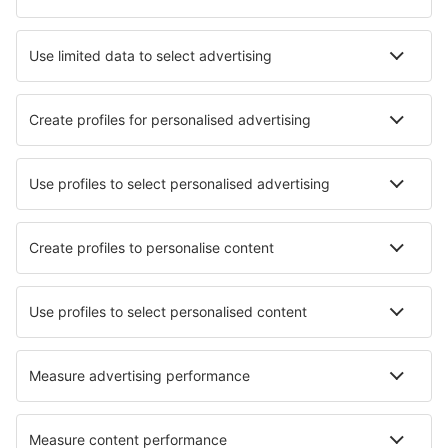
Hotels in Bad Reichenhall
Hotels in Wenningstedt-Braderup
Hotels in Gelsenkirchen
Die besten Hotels - Städte
Hotels in Coalville
Hotels Shchekino
Hotels in Leganes
Hotels in Oppido Mamertina
Hotels in El Ribero
Hotels in Rymättylä
Hotels in Cogne
Hotels in Paszkowka
Hotels in Skanes Fagerhult
Hotels in Florham Park
Die besten Hotels - Regionen
Hotels in Berchtesgaden
Hotels am Chiemsee
Hotels am Bodensee
Hotels in Rhineland-Palatinate