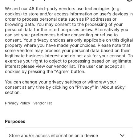
Mehr sparen
Attraktive Preise und Spezialangebote für eingeloggte
Benutzer.
Unterkünfte, die Sie mögen
Wählen Sie aus über 1,3 Millionen Unterkünften: Hotels,
Hütten, Apartments und andere.
Meist gesuchte Hotels von eSky-Nutzern
Hotels in Deutschland - Beliebte Städte
Hotels in Westerland
Hotels in Zingst
Hotels Westerhever
Hotels in Heringsdorf
Hotels in Grömitz
Hotels in Binz
Hotels in Laboe