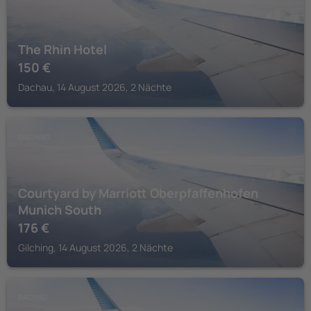
The Rhin Hotel
150
€
Dachau, 14 August 2026, 2 Nächte
GILCHING
Courtyard by Marriott Oberpfaffenhofen
Munich South
176
€
Gilching, 14 August 2026, 2 Nächte
DACHAU