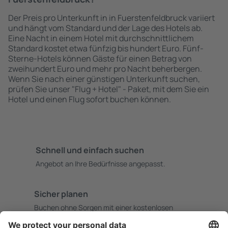
Der Preis pro Unterkunft in in Fuerstenfeldbruck variiert
und hängt vom Standard und der Lage des Hotels ab.
Eine Nacht in einem Hotel mit durchschnittlichem
Standard kostet etwa fünfzig bis hundert Euro. Fünf-
Sterne-Hotels können Gäste für einen Betrag von
zweihundert Euro und mehr pro Nacht beherbergen.
Wenn Sie nach einer günstigen Unterkunft suchen,
prüfen Sie unser "Flug + Hotel" - Paket, mit dem Sie ein
Hotel und einen Flug sofort buchen können.
Schnell und einfach suchen
Angebot an Ihre Bedürfnisse angepasst.
Sicher planen
Buchen ohne Sorgen mit einer kostenlosen
Stornierungsoption.