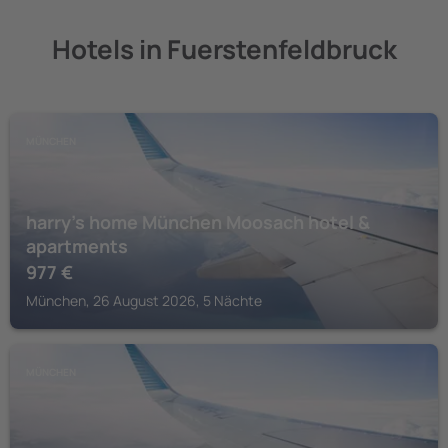
Hotels in Fuerstenfeldbruck
MÜNCHEN
harry’s home München Moosach hotel &
apartments
977
€
München, 26 August 2026, 5 Nächte
MÜNCHEN