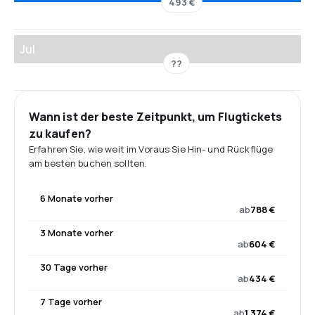
493 €
Jul
??
Wann ist der beste Zeitpunkt, um Flugtickets
zu kaufen?
Erfahren Sie, wie weit im Voraus Sie Hin- und Rückflüge
am besten buchen sollten.
6 Monate vorher
ab
788 €
3 Monate vorher
ab
604 €
30 Tage vorher
ab
434 €
7 Tage vorher
ab
1.374 €