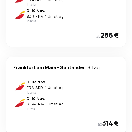
Iberia
Di 10 Nov.
SDR
-
FRA
·
1 Umstieg
Iberia
286 €
ab
Frankfurt am Main
-
Santander
8 Tage
Di 03 Nov.
FRA
-
SDR
·
1 Umstieg
Iberia
Di 10 Nov.
SDR
-
FRA
·
1 Umstieg
Iberia
314 €
ab