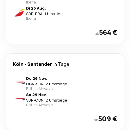
Iberia
Di 25 Aug.
SDR
-
FRA
·
1 Umstieg
Iberia
564 €
ab
Köln
-
Santander
4 Tage
Do 26 Nov.
CGN
-
SDR
·
2 Umstiege
British Airways
So 29 Nov.
SDR
-
CGN
·
2 Umstiege
British Airways
509 €
ab