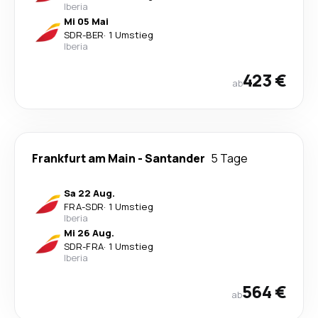
Iberia
Mi 05 Mai
SDR
-
BER
·
1 Umstieg
Iberia
423 €
ab
Frankfurt am Main
-
Santander
5 Tage
Sa 22 Aug.
FRA
-
SDR
·
1 Umstieg
Iberia
Mi 26 Aug.
SDR
-
FRA
·
1 Umstieg
Iberia
564 €
ab