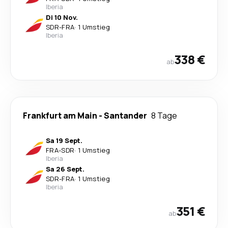
Iberia
Di 10 Nov.
SDR
-
FRA
·
1 Umstieg
Iberia
338 €
ab
Frankfurt am Main
-
Santander
8 Tage
Sa 19 Sept.
FRA
-
SDR
·
1 Umstieg
Iberia
Sa 26 Sept.
SDR
-
FRA
·
1 Umstieg
Iberia
351 €
ab