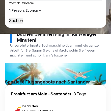
Wie viele Personen?
Suchen
Buchen Sie Ihren Flug in nur wenigen
Minuten!
Unsere intelligente Suchmaschine übernimmt die ganze
Arbeit für Sie. Sagen Sie uns einfach, wohin Sie fliegen
möchten, und schon kann’s losgehen.
Spezielle Flugangebote nach Santander
Frankfurt am Main
-
Santander
8 Tage
Di 03 Nov.
FRA
-
SDR
·
1 Umstieg