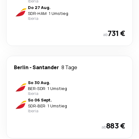
Iberia
Do 27 Aug.
SDR
-
HAM
·
1 Umstieg
Iberia
731 €
ab
Berlin
-
Santander
8 Tage
So 30 Aug.
BER
-
SDR
·
1 Umstieg
Iberia
So 06 Sept.
SDR
-
BER
·
1 Umstieg
Iberia
883 €
ab