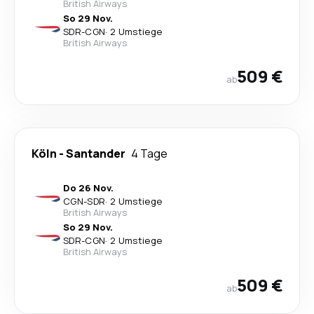
British Airways
So 29 Nov.
SDR
-
CGN
·
2 Umstiege
British Airways
509 €
ab
Köln
-
Santander
4 Tage
Do 26 Nov.
CGN
-
SDR
·
2 Umstiege
British Airways
So 29 Nov.
SDR
-
CGN
·
2 Umstiege
British Airways
509 €
ab