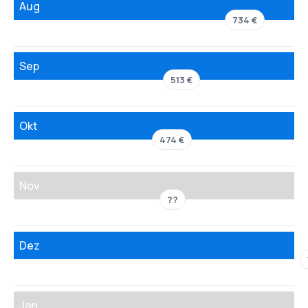
Aug
734 €
Sep
513 €
Okt
474 €
Nov
??
Dez
Jan