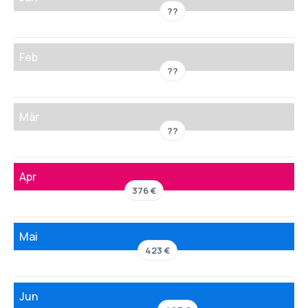
??
Feb
??
Mär
??
Apr
376 €
Mai
423 €
Jun