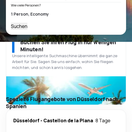
Wie viele Personen?
Suchen
Buchen Sie Ihren Flug in nur wenigen
Minuten!
Unsere intelligente Suchmaschine übernimmt die ganze
Arbeit für Sie. Sagen Sie uns einfach, wohin Sie fliegen
möchten, und schon kann’s losgehen.
Spezielle Flugangebote von Düsseldorf nach
Spanien
Düsseldorf
-
Castellon de la Plana
8 Tage