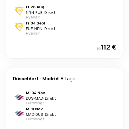
Fr 28 Aug.
NRN
-
FUE
·
Direkt
Ryanair
Fr 04 Sept.
FUE
-
NRN
·
Direkt
Ryanair
112 €
ab
Düsseldorf
-
Madrid
8 Tage
Mi 04 Nov.
DUS
-
MAD
·
Direkt
Eurowings
Mi 11 Nov.
MAD
-
DUS
·
Direkt
Eurowings