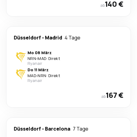
140 €
ab
Düsseldorf
-
Madrid
4 Tage
Mo 08 März
NRN
-
MAD
·
Direkt
Ryanair
Do 11 März
MAD
-
NRN
·
Direkt
Ryanair
167 €
ab
Düsseldorf
-
Barcelona
7 Tage