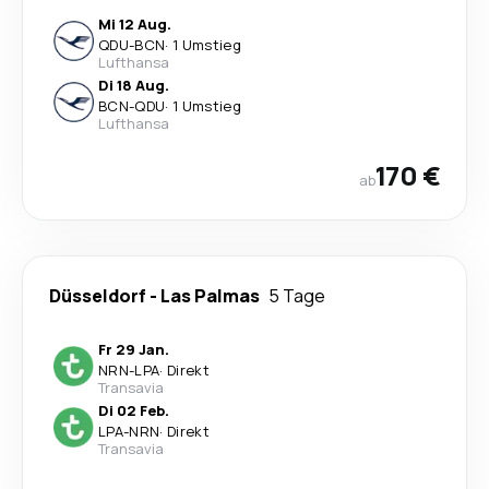
Mi 12 Aug.
QDU
-
BCN
·
1 Umstieg
Lufthansa
Di 18 Aug.
BCN
-
QDU
·
1 Umstieg
Lufthansa
170 €
ab
Düsseldorf
-
Las Palmas
5 Tage
Fr 29 Jan.
NRN
-
LPA
·
Direkt
Transavia
Di 02 Feb.
LPA
-
NRN
·
Direkt
Transavia