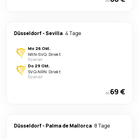
ab
Düsseldorf
-
Sevilla
4 Tage
Mo 26 Okt.
NRN
-
SVQ
·
Direkt
Ryanair
Do 29 Okt.
SVQ
-
NRN
·
Direkt
Ryanair
69 €
ab
Düsseldorf
-
Palma de Mallorca
8 Tage