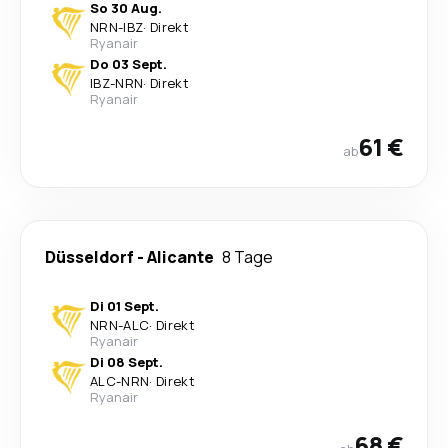
So 30 Aug.
NRN
-
IBZ
·
Direkt
Ryanair
Do 03 Sept.
IBZ
-
NRN
·
Direkt
Ryanair
61 €
ab
Düsseldorf
-
Alicante
8 Tage
Di 01 Sept.
NRN
-
ALC
·
Direkt
Ryanair
Di 08 Sept.
ALC
-
NRN
·
Direkt
Ryanair
68 €