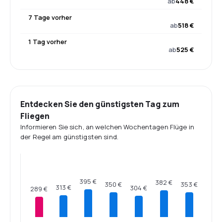
ab
448 €
7 Tage vorher
ab
518 €
1 Tag vorher
ab
525 €
Entdecken Sie den günstigsten Tag zum
Fliegen
Informieren Sie sich, an welchen Wochentagen Flüge in
der Regel am günstigsten sind.
395 €
382 €
353 €
350 €
313 €
304 €
289 €