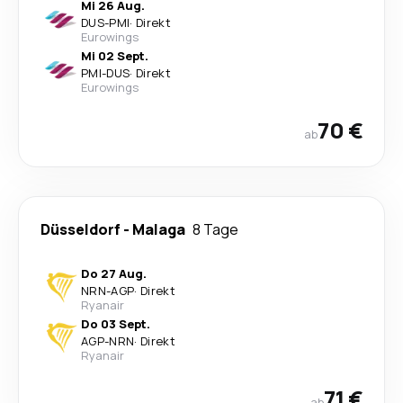
Mi 26 Aug.
DUS
-
PMI
·
Direkt
Eurowings
Mi 02 Sept.
PMI
-
DUS
·
Direkt
Eurowings
70 €
ab
Düsseldorf
-
Malaga
8 Tage
Do 27 Aug.
NRN
-
AGP
·
Direkt
Ryanair
Do 03 Sept.
AGP
-
NRN
·
Direkt
Ryanair
71 €
ab