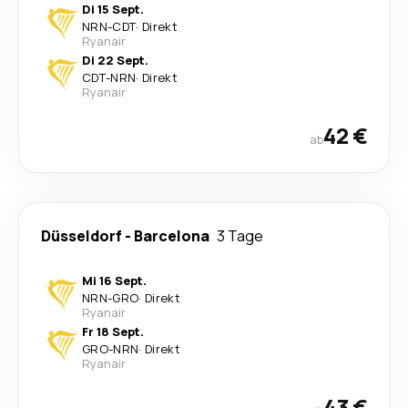
Di 15 Sept.
NRN
-
CDT
·
Direkt
Ryanair
Di 22 Sept.
CDT
-
NRN
·
Direkt
Ryanair
42 €
ab
Düsseldorf
-
Barcelona
3 Tage
Mi 16 Sept.
NRN
-
GRO
·
Direkt
Ryanair
Fr 18 Sept.
GRO
-
NRN
·
Direkt
Ryanair
43 €