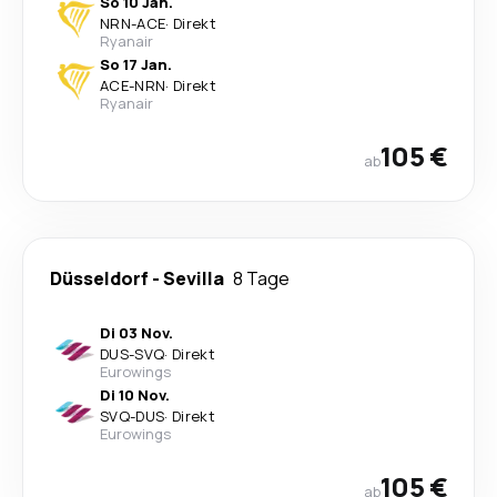
So 10 Jan.
NRN
-
ACE
·
Direkt
Ryanair
So 17 Jan.
ACE
-
NRN
·
Direkt
Ryanair
105 €
ab
Düsseldorf
-
Sevilla
8 Tage
Di 03 Nov.
DUS
-
SVQ
·
Direkt
Eurowings
Di 10 Nov.
SVQ
-
DUS
·
Direkt
Eurowings
105 €
ab