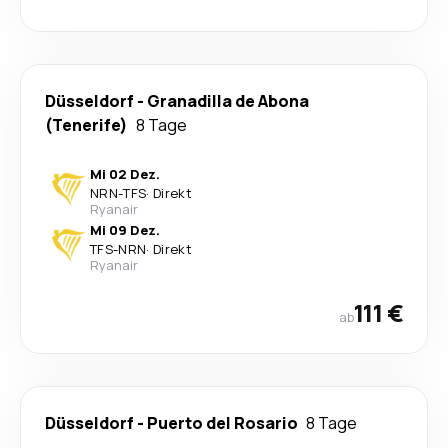
Düsseldorf
-
Granadilla de Abona
(Tenerife)
8 Tage
Mi 02 Dez.
NRN
-
TFS
·
Direkt
Ryanair
Mi 09 Dez.
TFS
-
NRN
·
Direkt
Ryanair
111 €
ab
Düsseldorf
-
Puerto del Rosario
8 Tage