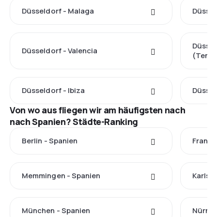
Düsseldorf - Malaga
Düssel
Düssel
Düsseldorf - Valencia
(Tener
Düsseldorf - Ibiza
Düsseld
Von wo aus fliegen wir am häufigsten nach
nach Spanien? Städte-Ranking
Berlin - Spanien
Frankf
Memmingen - Spanien
Karlsr
München - Spanien
Nürnbe