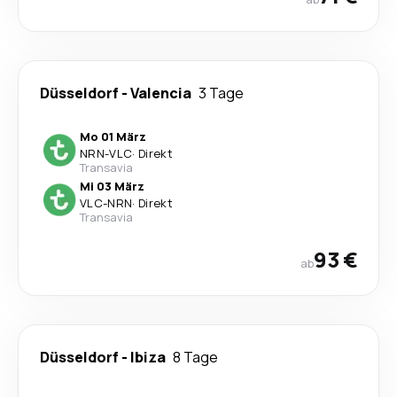
Düsseldorf
-
Valencia
3 Tage
Mo 01 März
NRN
-
VLC
·
Direkt
Transavia
Mi 03 März
VLC
-
NRN
·
Direkt
Transavia
93 €
ab
Düsseldorf
-
Ibiza
8 Tage