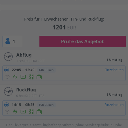
Preis für 1 Erwachsenen, Hin- und Rückflug:
1201
EUR
1
Prüfe das Angebot
Abflug
1 Umstieg
1 Sep (Di.)
FRA - CPT
22:05
12:40
Einzelheiten
14h 35min
Rückflug
1 Umstieg
6 Sep (So.)
CPT - FRA
14:15
05:35
Einzelheiten
15h 20min
Der Ticketpreis samt Flughafengebühren (ohne Servicegebühr in Höhe