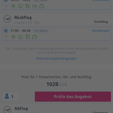
18h 10min
Rückflug
Direktflug
6 Sep (So.)
CPT - FRA
17:55
05:20
Einzelheiten
11h 25min
Der Ticketpreis samt Flughafengebühren (ohne Servicegebühr in Höhe
von
53
EUR
pro Passagier)
Reservierungsbedingungen
Preis für 1 Erwachsenen, Hin- und Rückflug:
1028
EUR
1
Prüfe das Angebot
Abflug
2 Umstiege