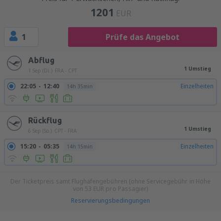
1201
EUR
1
Prüfe das Angebot
Abflug
1 Umstieg
1 Sep (Di.)
FRA - CPT
22:05
12:40
Einzelheiten
14h 35min
Rückflug
1 Umstieg
6 Sep (So.)
CPT - FRA
15:20
05:35
Einzelheiten
14h 15min
Der Ticketpreis samt Flughafengebühren (ohne Servicegebühr in Höhe
von
53
EUR
pro Passagier)
Reservierungsbedingungen