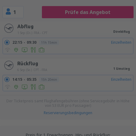
1
Prüfe das Angebot
Abflug
Direktflug
1 Sep (Di.)
FRA - CPT
22:15
09:30
Einzelheiten
11h 15min
Rückflug
1 Umstieg
6 Sep (So.)
CPT - FRA
14:15
05:35
Einzelheiten
15h 20min
Der Ticketpreis samt Flughafengebühren (ohne Servicegebühr in Höhe
von
53
EUR
pro Passagier)
Reservierungsbedingungen
Preis für 1 Erwachsenen, Hin- und Rückflug: