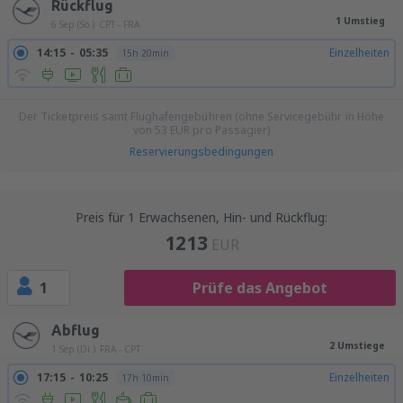
Rückflug
1 Umstieg
6 Sep (So.)
CPT - FRA
14:15
05:35
Einzelheiten
15h 20min
Der Ticketpreis samt Flughafengebühren (ohne Servicegebühr in Höhe
von
53
EUR
pro Passagier)
Reservierungsbedingungen
Preis für 1 Erwachsenen, Hin- und Rückflug:
1213
EUR
1
Prüfe das Angebot
Abflug
2 Umstiege
1 Sep (Di.)
FRA - CPT
17:15
10:25
Einzelheiten
17h 10min