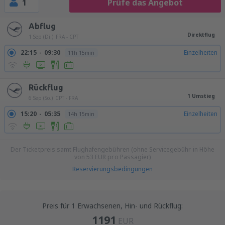
1
Prüfe das Angebot
Abflug
Direktflug
1 Sep (Di.)
FRA - CPT
22:15
09:30
Einzelheiten
11h 15min
Rückflug
1 Umstieg
6 Sep (So.)
CPT - FRA
15:20
05:35
Einzelheiten
14h 15min
Der Ticketpreis samt Flughafengebühren (ohne Servicegebühr in Höhe
von
53
EUR
pro Passagier)
Reservierungsbedingungen
Preis für 1 Erwachsenen, Hin- und Rückflug:
1191
EUR