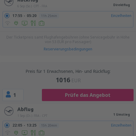
Direktflug
6 Sep (So.)
CPT - FRA
17:55
05:20
Einzelheiten
11h 25min
Der Ticketpreis samt Flughafengebühren (ohne Servicegebühr in Höhe
von
53
EUR
pro Passagier)
Reservierungsbedingungen
Preis für 1 Erwachsenen, Hin- und Rückflug:
1016
EUR
1
Prüfe das Angebot
Abflug
1 Umstieg
1 Sep (Di.)
FRA - CPT
22:05
13:25
Einzelheiten
15h 20min