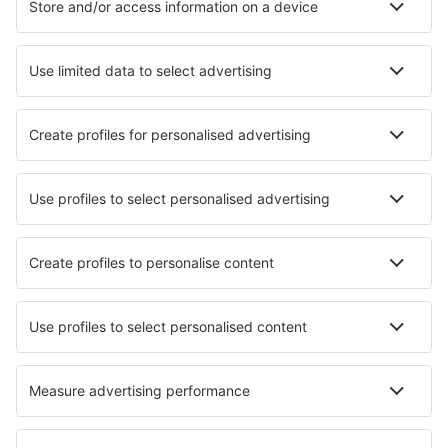
Transfers
Sehenswürdigkeiten
Sportveranstaltungen
Mehr Infos
Mobile app
Fluggesellschaften
Ryanair
WizzAir
Lufthansa
Eurowings
Turkish Airlines
Über eSky
Impressum
AGB