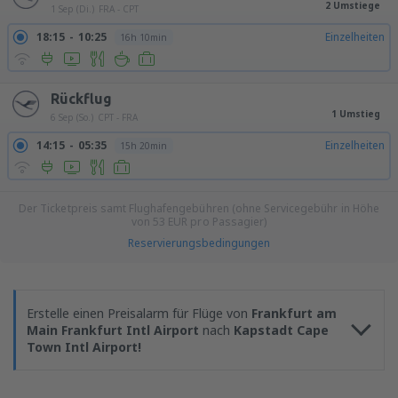
2 Umstiege
1 Sep (Di.)
FRA - CPT
18:15
10:25
Einzelheiten
16h 10min
Rückflug
1 Umstieg
6 Sep (So.)
CPT - FRA
14:15
05:35
Einzelheiten
15h 20min
Der Ticketpreis samt Flughafengebühren (ohne Servicegebühr in Höhe
von
53
EUR
pro Passagier)
Reservierungsbedingungen
Erstelle einen Preisalarm für Flüge von
Frankfurt am
Main Frankfurt Intl Airport
nach
Kapstadt Cape
Town Intl Airport!