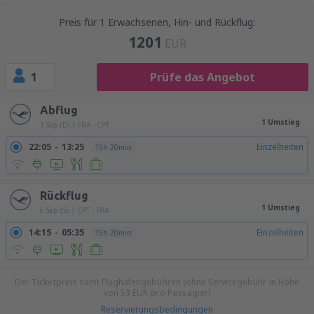
Preis für 1 Erwachsenen, Hin- und Rückflug:
1201
EUR
1
Prüfe das Angebot
Abflug
1 Umstieg
1 Sep (Di.)
FRA - CPT
22:05
13:25
Einzelheiten
15h 20min
Rückflug
1 Umstieg
6 Sep (So.)
CPT - FRA
14:15
05:35
Einzelheiten
15h 20min
Der Ticketpreis samt Flughafengebühren (ohne Servicegebühr in Höhe
von
53
EUR
pro Passagier)
Reservierungsbedingungen