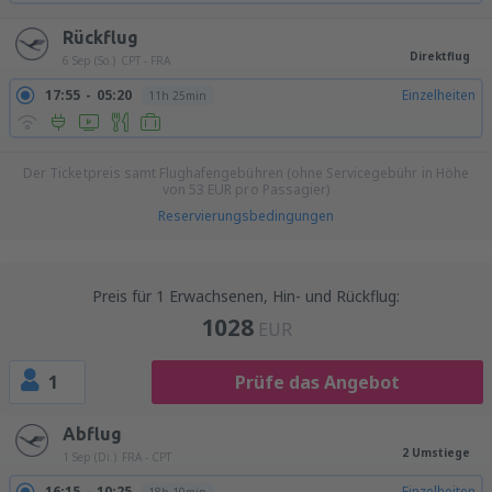
Rückflug
Direktflug
6 Sep (So.)
CPT - FRA
17:55
05:20
Einzelheiten
11h 25min
Der Ticketpreis samt Flughafengebühren (ohne Servicegebühr in Höhe
von
53
EUR
pro Passagier)
Reservierungsbedingungen
Preis für 1 Erwachsenen, Hin- und Rückflug:
1028
EUR
1
Prüfe das Angebot
Abflug
2 Umstiege
1 Sep (Di.)
FRA - CPT
16:15
10:25
Einzelheiten