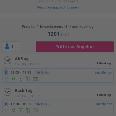
von
53
EUR
pro Passagier)
Reservierungsbedingungen
Preis für 1 Erwachsenen, Hin- und Rückflug:
1201
EUR
1
Prüfe das Angebot
Abflug
1 Umstieg
1 Sep (Di.)
FRA - CPT
22:05
13:25
Einzelheiten
15h 20min
Rückflug
1 Umstieg
6 Sep (So.)
CPT - FRA
15:20
05:35
Einzelheiten
14h 15min