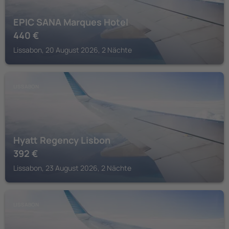
EPIC SANA Marques Hotel
440
€
Lissabon, 20 August 2026, 2 Nächte
LISSABON
Hyatt Regency Lisbon
392
€
Lissabon, 23 August 2026, 2 Nächte
LISSABON