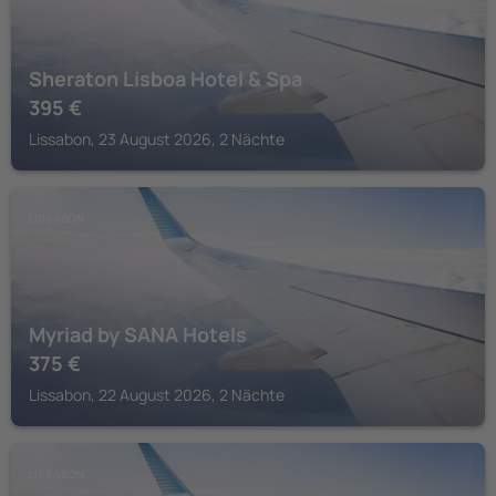
Sheraton Lisboa Hotel & Spa
395
€
Lissabon, 23 August 2026, 2 Nächte
LISSABON
Myriad by SANA Hotels
375
€
Lissabon, 22 August 2026, 2 Nächte
LISSABON