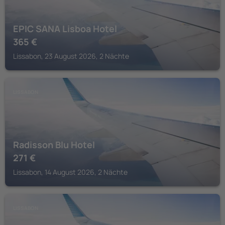
EPIC SANA Lisboa Hotel
365
€
Lissabon, 23 August 2026, 2 Nächte
LISSABON
Radisson Blu Hotel
271
€
Lissabon, 14 August 2026, 2 Nächte
LISSABON