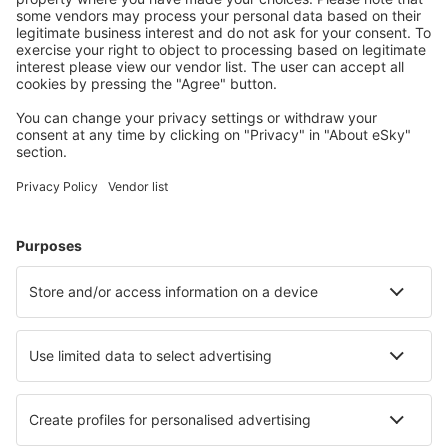
Unterkünfte, die Sie mögen
Wählen Sie aus über 1,3 Millionen Unterkünften: Hotels,
Hütten, Apartments und andere.
Meist gesuchte Hotels von eSky-Nutzern
Hotels in Portugal - Beliebte Städte
Hotels in Lissabon
Hotels in Porto
Hotels in Funchal
Hotels in Albufeira
Hotels in Lagos
Hotels in Marco de Canaveses
Hotels in Elvas
Hotels in Santiago do Cacém
Hotels in Castelo Branco
Hotels in Estói
Die besten Hotels - Städte