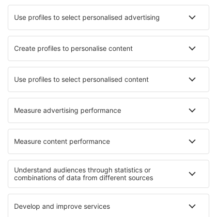
Hotels in Kozlowo
Hotels in Saint-Martin-Labouval
Hotels in Boigu Island
Hotels in Starý Jičín
Hotels Castletownroche
Hotels in Fuente Vaqueros
Hotels in Mondovi
Hotels in Villard-sur-Doron
Hotels in Bobrowice
Hotels in Poiana Sarata
Die besten Hotels - Regionen
Hotels in Portugal
Hotels in Algarve
Hotels auf Terceira
Hotels in Porto
Hotels auf Sao Miguel
Hotels in Haskovo
Hotels in Nikosia Region
Hotels in Turz