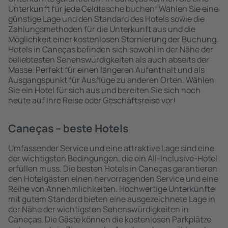
Unterkunft für jede Geldtasche buchen! Wählen Sie eine
günstige Lage und den Standard des Hotels sowie die
Zahlungsmethoden für die Unterkunft aus und die
Möglichkeit einer kostenlosen Stornierung der Buchung.
Hotels in Caneças befinden sich sowohl in der Nähe der
beliebtesten Sehenswürdigkeiten als auch abseits der
Masse. Perfekt für einen längeren Aufenthalt und als
Ausgangspunkt für Ausflüge zu anderen Orten. Wählen
Sie ein Hotel für sich aus und bereiten Sie sich noch
heute auf Ihre Reise oder Geschäftsreise vor!
Caneças – beste Hotels
Umfassender Service und eine attraktive Lage sind eine
der wichtigsten Bedingungen, die ein All-Inclusive-Hotel
erfüllen muss. Die besten Hotels in Caneças garantieren
den Hotelgästen einen hervorragenden Service und eine
Reihe von Annehmlichkeiten. Hochwertige Unterkünfte
mit gutem Standard bieten eine ausgezeichnete Lage in
der Nähe der wichtigsten Sehenswürdigkeiten in
Caneças. Die Gäste können die kostenlosen Parkplätze