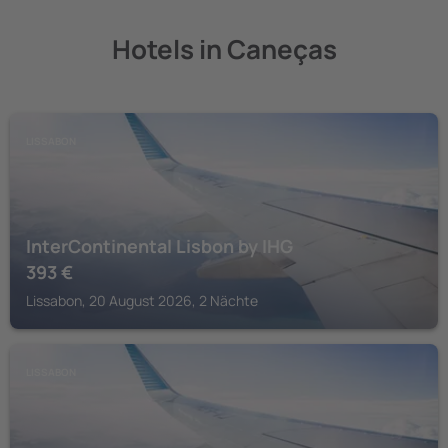
Hotels in Caneças
LISSABON
InterContinental Lisbon by IHG
393
€
Lissabon, 20 August 2026, 2 Nächte
LISSABON