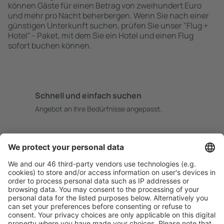
können Gäste für einen Betrag von zweihundert Euro
und mehr pro Nacht beherbergen. Wenn Sie nach einer
günstigen Unterkunft suchen, prüfen Sie unser "Flug +
Hotel" - Paket, mit dem Sie ein Hotel und einen Flug
sofort buchen können.
Schnell und einfach suchen
Angebot an Ihre Bedürfnisse angepasst.
Sicher planen
Buchen ohne Sorgen mit einer kostenlosen
Stornierungsoption.
Mehr sparen
Attraktive Preise und Spezialangebote für eingeloggte
Benutzer.